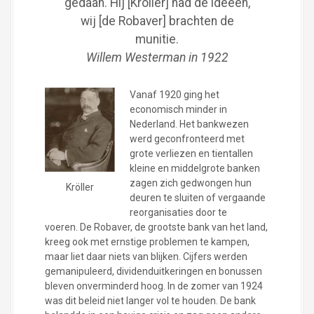
gedaan. Hij [Kröller] had de ideeën,
wij [de Robaver] brachten de
munitie.
Willem Westerman in 1922
Vanaf 1920 ging het
economisch minder in
Nederland. Het bankwezen
werd geconfronteerd met
grote verliezen en tientallen
kleine en middelgrote banken
zagen zich gedwongen hun
Kröller
deuren te sluiten of vergaande
reorganisaties door te
voeren. De Robaver, de grootste bank van het land,
kreeg ook met ernstige problemen te kampen,
maar liet daar niets van blijken. Cijfers werden
gemanipuleerd, dividenduitkeringen en bonussen
bleven onverminderd hoog. In de zomer van 1924
was dit beleid niet langer vol te houden. De bank