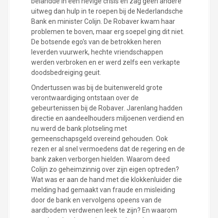
belandde in een hevige crisis en zag geen andere
uitweg dan hulp in te roepen bij de Nederlandsche
Bank en minister Colijn. De Robaver kwam haar
problemen te boven, maar erg soepel ging dit niet.
De botsende ego's van de betrokken heren
leverden vuurwerk, hechte vriendschappen
werden verbroken en er werd zelfs een verkapte
doodsbedreiging geuit.
Ondertussen was bij de buitenwereld grote
verontwaardiging ontstaan over de
gebeurtenissen bij de Robaver. Jarenlang hadden
directie en aandeelhouders miljoenen verdiend en
nu werd de bank plotseling met
gemeenschapsgeld overeind gehouden. Ook
rezen er al snel vermoedens dat de regering en de
bank zaken verborgen hielden. Waarom deed
Colijn zo geheimzinnig over zijn eigen optreden?
Wat was er aan de hand met die klokkenluider die
melding had gemaakt van fraude en misleiding
door de bank en vervolgens opeens van de
aardbodem verdwenen leek te zijn? En waarom