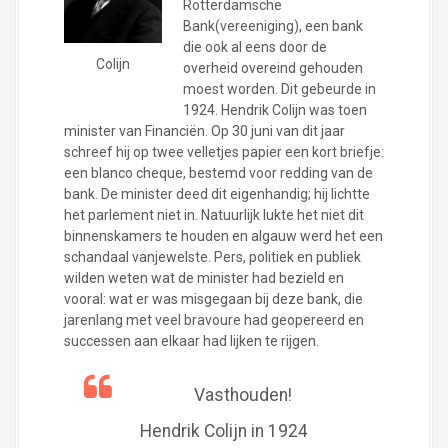
Rotterdamsche
Bank(vereeniging), een bank
die ook al eens door de
Colijn
overheid overeind gehouden
moest worden. Dit gebeurde in
1924. Hendrik Colijn was toen
minister van Financiën. Op 30 juni van dit jaar
schreef hij op twee velletjes papier een kort briefje:
een blanco cheque, bestemd voor redding van de
bank. De minister deed dit eigenhandig; hij lichtte
het parlement niet in. Natuurlijk lukte het niet dit
binnenskamers te houden en algauw werd het een
schandaal vanjewelste. Pers, politiek en publiek
wilden weten wat de minister had bezield en
vooral: wat er was misgegaan bij deze bank, die
jarenlang met veel bravoure had geopereerd en
successen aan elkaar had lijken te rijgen.
Vasthouden!
Hendrik Colijn in 1924