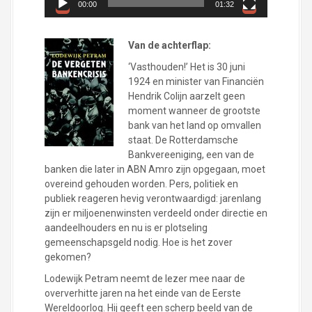
e
00:00
01:32
l
e
r
Van de achterflap:
‘Vasthouden!’ Het is 30 juni
1924 en minister van Financiën
Hendrik Colijn aarzelt geen
moment wanneer de grootste
bank van het land op omvallen
staat. De Rotterdamsche
Bankvereeniging, een van de
banken die later in ABN Amro zijn opgegaan, moet
overeind gehouden worden. Pers, politiek en
publiek reageren hevig verontwaardigd: jarenlang
zijn er miljoenenwinsten verdeeld onder directie en
aandeelhouders en nu is er plotseling
gemeenschapsgeld nodig. Hoe is het zover
gekomen?
Lodewijk Petram neemt de lezer mee naar de
oververhitte jaren na het einde van de Eerste
Wereldoorlog. Hij geeft een scherp beeld van de