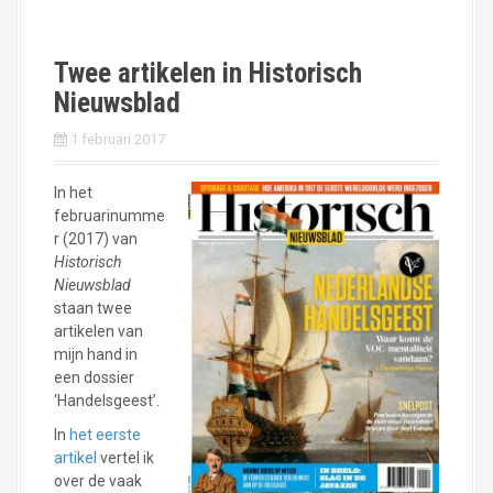
Twee artikelen in Historisch
Nieuwsblad
1 februari 2017
In het
februarinumme
r (2017) van
Historisch
Nieuwsblad
staan twee
artikelen van
mijn hand in
een dossier
‘Handelsgeest’.
In
het eerste
artikel
vertel ik
over de vaak