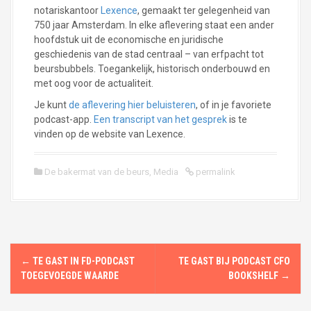
notariskantoor
Lexence
, gemaakt ter gelegenheid van
750 jaar Amsterdam. In elke aflevering staat een ander
hoofdstuk uit de economische en juridische
geschiedenis van de stad centraal – van erfpacht tot
beursbubbels. Toegankelijk, historisch onderbouwd en
met oog voor de actualiteit.
Je kunt
de aflevering hier beluisteren
, of in je favoriete
podcast-app.
Een transcript van het gesprek
is te
vinden op de website van Lexence.
De bakermat van de beurs
,
Media
permalink
P
←
TE GAST IN FD-PODCAST
TE GAST BIJ PODCAST CFO
o
TOEGEVOEGDE WAARDE
BOOKSHELF
→
s