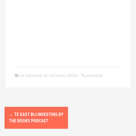
De bakermat van de beurs
,
Media
permalink
P
←
TE GAST BIJ INVESTING BY
o
THE BOOKS PODCAST
s