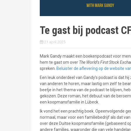
Te gast bij podcast C
21 april 2025
Mark Gandy maakt een boekenpodcast voor mensen 
hem te gast om over
The World’s First Stock Exch
spreken.
Beluister de aflevering op de website v
Een leuk onderdeel van Gandy’s podcast is dat hij 
van anderen te horen, maar lastig om zelf te be
beetje in het thema van de podcast te blijven, heb 
gekozen. Deze roman, het debuut van de beroemd
een koopmansfamilie in Lübeck.
Ik vond het een prachtig boek. Opeenvolgende gen
normaal, maar voor een familiebedrijf als dat va
over deze Duitse koopmansfamilie (gebaseerd op z
andere families, waaronder die van vele handel