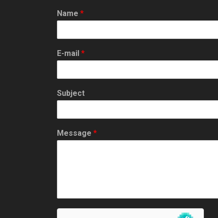
i
Name
*
g
a
E-mail
*
t
i
Subject
o
n
Message
*