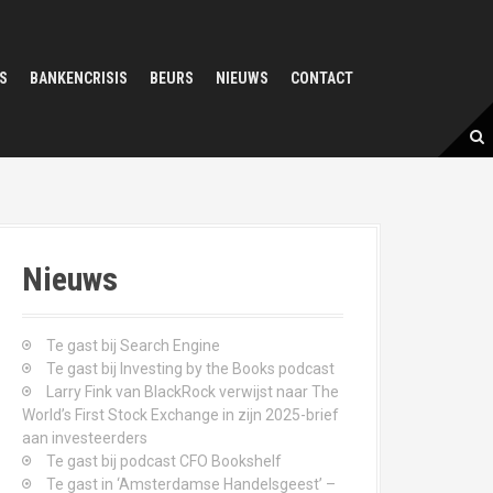
S
BANKENCRISIS
BEURS
NIEUWS
CONTACT
Nieuws
Te gast bij Search Engine
Te gast bij Investing by the Books podcast
Larry Fink van BlackRock verwijst naar The
World’s First Stock Exchange in zijn 2025-brief
aan investeerders
Te gast bij podcast CFO Bookshelf
Te gast in ‘Amsterdamse Handelsgeest’ –