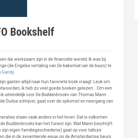
FO Bookshelf
die werkzaam zijn in de financiële wereld. Ik was bij
ange
(de Engelse vertaling van
De bakermat van de beurs
) te
an Gandy
.
zijn gasten altijd naar hun favoriete boek vraagt. Leuk om
antwoorden; ik heb zo veel goede boeken gelezen… Om een
ik uiteindelijk voor
De Buddenbrooks
van Thomas Mann
e Duitse schrijver, gaat over de opkomst en neergang van
eraties staan vaak anders in het leven. Dat is volkomen
n de Buddenbrooks kan het funest zijn. Wat Mann beschrijft
ijn eigen familiegeschiedenis) gaat op voor talloze
aren die in de zeventiende eeuw op de Amsterdamse beurs