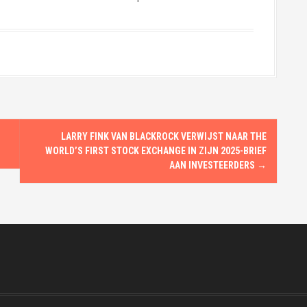
LARRY FINK VAN BLACKROCK VERWIJST NAAR THE
WORLD’S FIRST STOCK EXCHANGE IN ZIJN 2025-BRIEF
AAN INVESTEERDERS
→