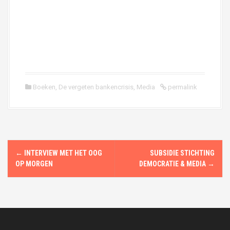
Boeken
,
De vergeten bankencrisis
,
Media
permalink
P
←
INTERVIEW MET HET OOG
SUBSIDIE STICHTING
o
OP MORGEN
DEMOCRATIE & MEDIA
→
s
t
n