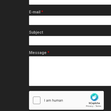
g
a
E-mail
*
t
i
Subject
o
n
Message
*