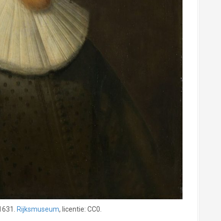
 1631.
Rijksmuseum
, licentie: CC0.