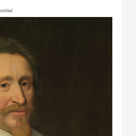
uwsblad
.