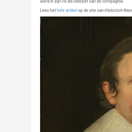
werd in zijn rol als lobbyist van de compagnie.
Lees het
hele artikel
op de site van
Historisch Nie