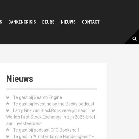
S
BANKENCRISIS
BEURS
NIEUWS
CONTACT
Nieuws
Te gast bij Search Engine
Te gast bij Investing by the Books podcast
Larry Fink van BlackRock verwijst naar The
World’s First Stock Exchange in zijn 2025-brief
aan investeerders
Te gast bij podcast CFO Bookshelf
Te gast in ‘Amsterdamse Handelsgeest’ –