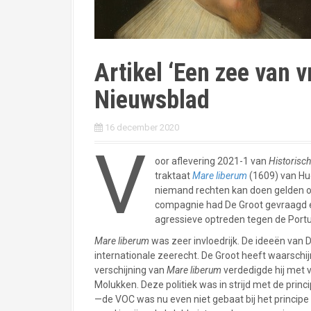
Artikel ‘Een zee van vr
Nieuwsblad
16 december 2020
V
oor aflevering 2021-1 van
Historisc
traktaat
Mare liberum
(1609) van Hug
niemand rechten kan doen gelden ov
compagnie had De Groot gevraagd e
agressieve optreden tegen de Portu
Mare liberum
was zeer invloedrijk. De ideeën van
internationale zeerecht. De Groot heeft waarschij
verschijning van
Mare liberum
verdedigde hij met 
Molukken. Deze politiek was in strijd met de prin
—de VOC was nu even niet gebaat bij het principe