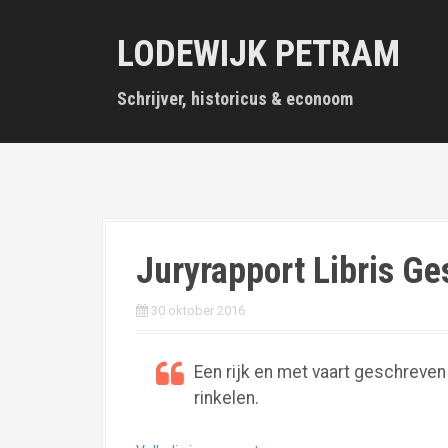
S
k
LODEWIJK PETRAM
i
p
t
Schrijver, historicus & econoom
o
c
o
n
t
e
n
Juryrapport Libris Ge
t
30 oktober 2016
Een rijk en met vaart geschreve
rinkelen.