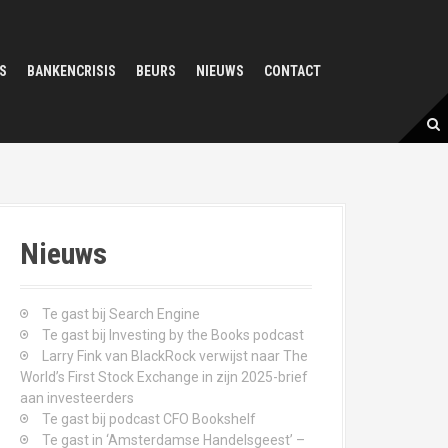
S
BANKENCRISIS
BEURS
NIEUWS
CONTACT
Nieuws
Te gast bij Search Engine
Te gast bij Investing by the Books podcast
Larry Fink van BlackRock verwijst naar The
World’s First Stock Exchange in zijn 2025-brief
aan investeerders
Te gast bij podcast CFO Bookshelf
Te gast in ‘Amsterdamse Handelsgeest’ –