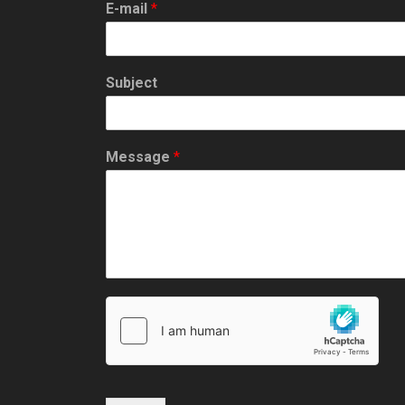
E-mail
*
a
t
Subject
i
o
Message
*
n