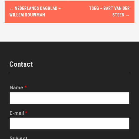
P
←
NEDERLANDS DAGBLAD –
TSEG – BART VAN DER
o
WILLEM BOUWMAN
STEEN
→
s
t
n
Contact
a
v
i
Name
*
g
a
E-mail
*
t
Subject