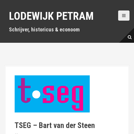
S
k
LODEWIJK PETRAM
i
p
t
Schrijver, historicus & econoom
o
c
o
n
t
e
n
t
TSEG – Bart van der Steen