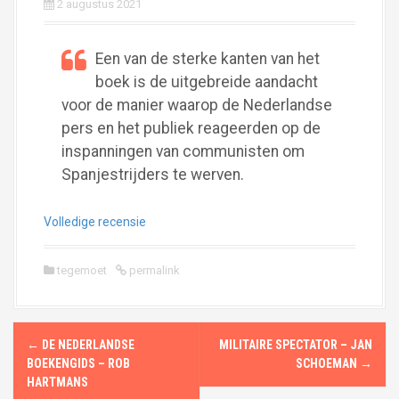
2 augustus 2021
Een van de sterke kanten van het
boek is de uitgebreide aandacht
voor de manier waarop de Nederlandse
pers en het publiek reageerden op de
inspanningen van communisten om
Spanjestrijders te werven.
Volledige recensie
tegemoet
permalink
P
←
DE NEDERLANDSE
MILITAIRE SPECTATOR – JAN
o
BOEKENGIDS – ROB
SCHOEMAN
→
HARTMANS