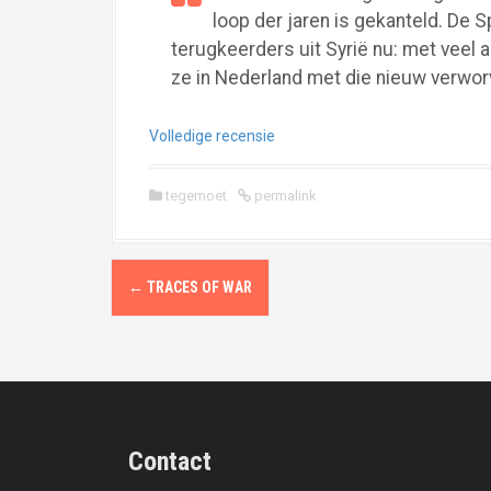
loop der jaren is gekanteld. De
terugkeerders uit Syrië nu: met veel 
ze in Nederland met die nieuw verwo
Volledige recensie
tegemoet
permalink
P
←
TRACES OF WAR
o
s
t
n
Contact