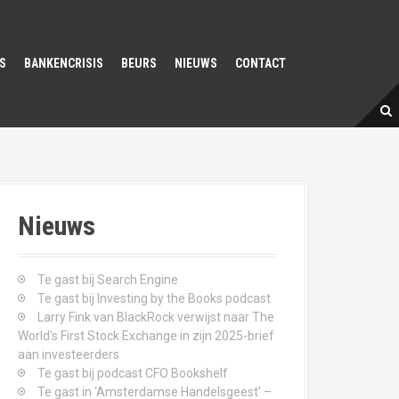
S
BANKENCRISIS
BEURS
NIEUWS
CONTACT
Nieuws
Te gast bij Search Engine
Te gast bij Investing by the Books podcast
Larry Fink van BlackRock verwijst naar The
World’s First Stock Exchange in zijn 2025-brief
aan investeerders
Te gast bij podcast CFO Bookshelf
Te gast in ‘Amsterdamse Handelsgeest’ –