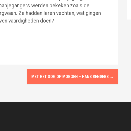
 Spanjegangers werden bekeken zoals de
argwaan. Ze hadden leren vechten, wat gingen
rven vaardigheden doen?
MET HET OOG OP MORGEN – HANS RENDERS
→