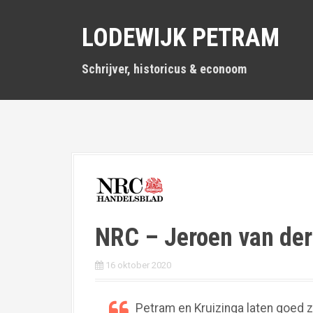
S
k
LODEWIJK PETRAM
i
p
t
Schrijver, historicus & econoom
o
c
o
n
t
e
n
t
NRC – Jeroen van der
16 oktober 2020
Petram en Kruizinga laten goed 