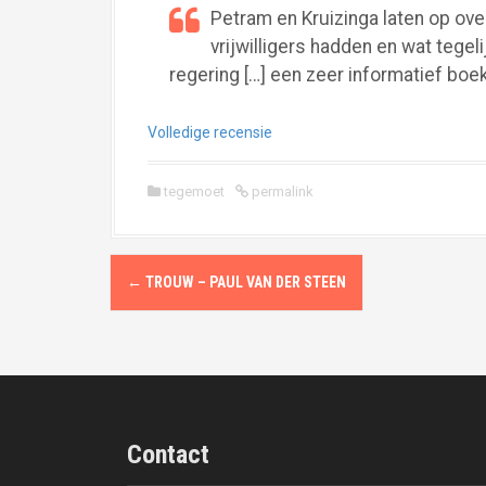
Petram en Kruizinga laten op ov
vrijwilligers hadden en wat tege
regering […] een zeer informatief bo
Volledige recensie
tegemoet
permalink
P
←
TROUW – PAUL VAN DER STEEN
o
s
t
n
Contact