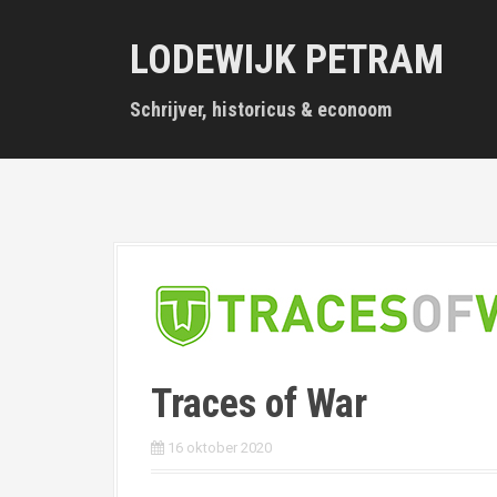
S
k
LODEWIJK PETRAM
i
p
t
Schrijver, historicus & econoom
o
c
o
n
t
e
n
t
Traces of War
16 oktober 2020