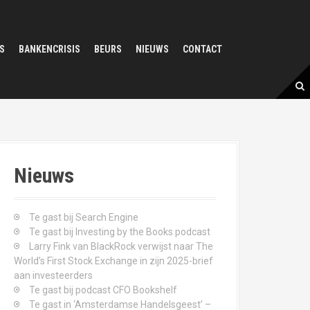
S
BANKENCRISIS
BEURS
NIEUWS
CONTACT
Nieuws
Te gast bij Search Engine
Te gast bij Investing by the Books podcast
Larry Fink van BlackRock verwijst naar The
World’s First Stock Exchange in zijn 2025-brief
aan investeerders
Te gast bij podcast CFO Bookshelf
Te gast in ‘Amsterdamse Handelsgeest’ –