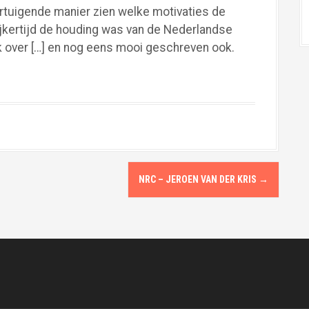
ertuigende manier zien welke motivaties de
lijkertijd de houding was van de Nederlandse
ek over […] en nog eens mooi geschreven ook.
NRC – JEROEN VAN DER KRIS
→